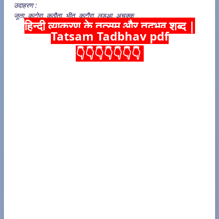
उदाहरण :
जूता, कटोरा, कठौता, भीत, कटौरा, लडुआ, अचक्क
हिन्दी व्याकरण के तत्सम और तदभव शब्द |
Tatsam Tadbhav pdf
👇👇👇👇👇👇👇