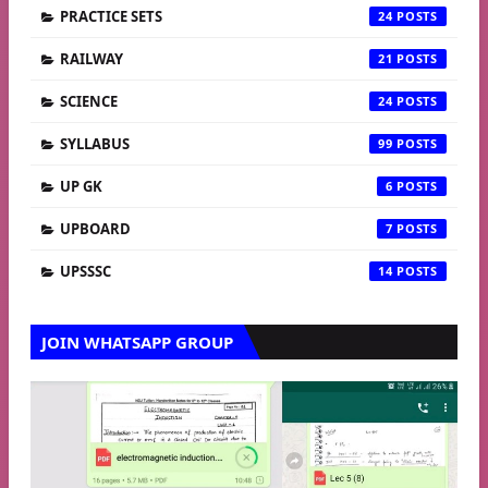
PRACTICE SETS
24
RAILWAY
21
SCIENCE
24
SYLLABUS
99
UP GK
6
UPBOARD
7
UPSSSC
14
JOIN WHATSAPP GROUP