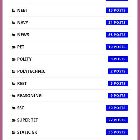
NEET
13
NAVY
31
NEWS
53
PET
10
POLITY
8
POLYTECHNIC
2
REET
5
REASONING
9
SSC
30
SUPER TET
22
STATIC GK
35