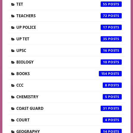
TET
55
TEACHERS
72
UP POLICE
17
UP TET
35
UPSC
16
BIOLOGY
10
BOOKS
154
CCC
8
CHEMISTRY
5
COAST GUARD
31
COURT
4
GEOGRAPHY
14