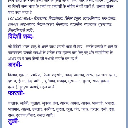
जिन शब्दों की रचना हिन्दी और अंग्रेजी अथवा हिन्दी और अरबी, फारसी, पुर्तगाली,
या किन्हीं अन्य भाषा के शब्दों या शब्दांशों के संयोग से की जाती है, उसको संकर
शब्द कहा जाता है
For Example:- टिकटघर, मिठाईवाला, सिंगार टेबुल, लाज-लिहाज, धन-दौलत,
हल-धर, लाट-साहब, फैशन-परस्त, मेमसाहब, बदतमीज, राजमहल, तुरुपचाल,
जिलाधिकारी आदि।
विदेशी शब्द-
जो विदेशी भारत आए, वे अपने साथ अपनी भाषा भी लाए। उनके सम्पर्क में आने के
फलस्वरूप उनकी भाषओं के अनेक शब्द ग्रहण कर लिए गए और उपयोगिता के
आधार पर वे शब्द हिन्दी की स्थायी सम्पत्ति बन गए हैं
अरबी-
किताब, एहसान, खारिज, जिला, तहसील, नकद, अल्लाह, असर, इजलास, इरादा,
इशारा, ईमान, ईद, बालिग, बुनियाद, मजहब, मुसलमान, मुल्ला, साफ, हकीम,
हलवाई, हलुआ, कढाई, महल आदि।
फारसी-
चालाक, जलेबी, जुलाहा, जुकाम, तेज, आराम, आफत, आबरू, आमदनी, आवारा,
आसमान, आइना, उस्ताद, कारीगर, कुरता, खुश, गंदा, गवाह, दफ्तर, दर्जी, दवा,
दारू, दरवाजा,दीवार, दलाल आदि।
तुर्की-