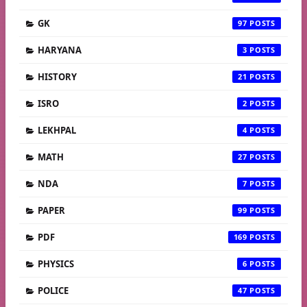
GK
97
HARYANA
3
HISTORY
21
ISRO
2
LEKHPAL
4
MATH
27
NDA
7
PAPER
99
PDF
169
PHYSICS
6
POLICE
47