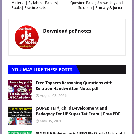
Material| Syllabus| Papers|
Question Paper, Answerkey and
Books| Practice sets
Solution | Primary & Junior
Download pdf notes
YOU MAY LIKE THESE POSTS
Free Toppers Reasoning Questions with
Solution Handwritten Notes pdf
August 03, 2026
[SUPER TET*] Child Development and
Pedagogy For UP Super Tet Exam | Free PDF
May 05, 2026
[PDF] UP Polytechnic (JEECUP) Study Material |