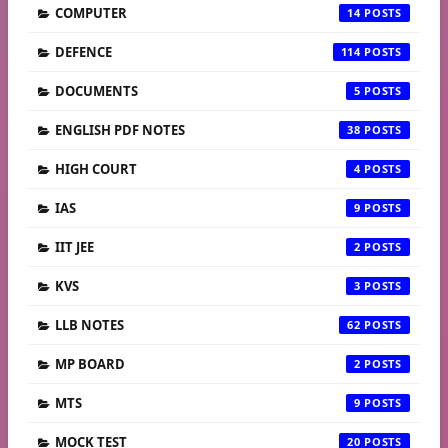
COMPUTER
14
DEFENCE
114
DOCUMENTS
5
ENGLISH PDF NOTES
38
HIGH COURT
4
IAS
9
IIT JEE
2
KVS
3
LLB NOTES
62
MP BOARD
2
MTS
9
MOCK TEST
20