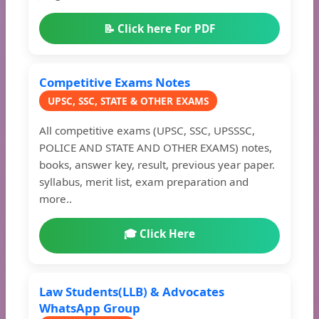
📝 Click here For PDF
Competitive Exams Notes
UPSC, SSC, STATE & OTHER EXAMS
All competitive exams (UPSC, SSC, UPSSSC,
POLICE AND STATE AND OTHER EXAMS) notes,
books, answer key, result, previous year paper.
syllabus, merit list, exam preparation and
more..
🎓 Click Here
Law Students(LLB) & Advocates
WhatsApp Group