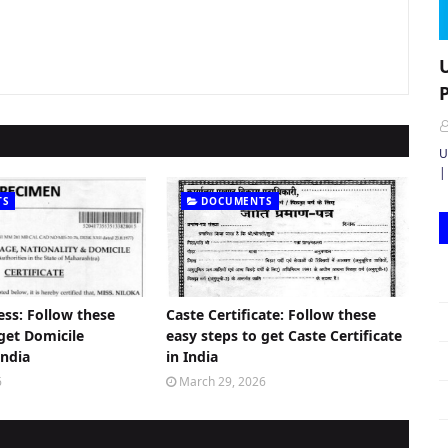
U
U
|
TS
DOCUMENTS
ess: Follow these
Caste Certificate: Follow these
 get Domicile
easy steps to get Caste Certificate
India
in India
6
March 29, 2026