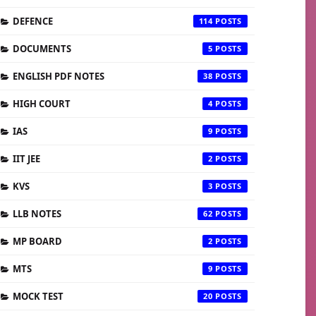
DEFENCE
114
DOCUMENTS
5
ENGLISH PDF NOTES
38
HIGH COURT
4
IAS
9
IIT JEE
2
KVS
3
LLB NOTES
62
MP BOARD
2
MTS
9
MOCK TEST
20