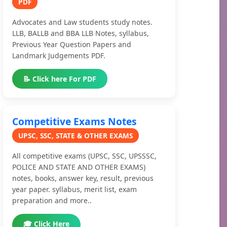
PDF
Advocates and Law students study notes.
LLB, BALLB and BBA LLB Notes, syllabus,
Previous Year Question Papers and
Landmark Judgements PDF.
📝 Click here For PDF
Competitive Exams Notes
UPSC, SSC, STATE & OTHER EXAMS
All competitive exams (UPSC, SSC, UPSSSC,
POLICE AND STATE AND OTHER EXAMS)
notes, books, answer key, result, previous
year paper. syllabus, merit list, exam
preparation and more..
🎓 Click Here